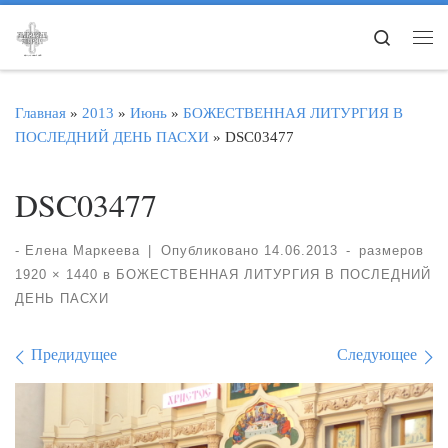
Перейти к содержимому
Search
Ме
Главная
»
2013
»
Июнь
»
БОЖЕСТВЕННАЯ ЛИТУРГИЯ В
ПОСЛЕДНИЙ ДЕНЬ ПАСХИ
»
DSC03477
DSC03477
-
Елена Маркеева
|
Опубликовано
14.06.2013
-
размеров
1920 × 1440
в
БОЖЕСТВЕННАЯ ЛИТУРГИЯ В ПОСЛЕДНИЙ
ДЕНЬ ПАСХИ
Навигация по изображе
Предидущее
Следующее