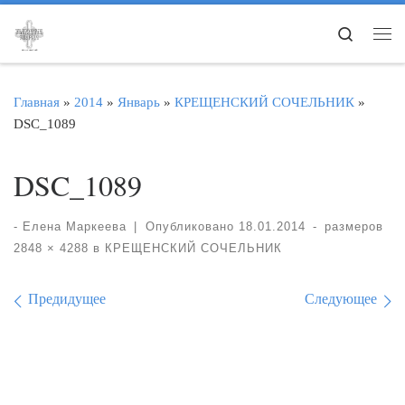
Перейти к содержимому
Search
Ме
Главная
»
2014
»
Январь
»
КРЕЩЕНСКИЙ СОЧЕЛЬНИК
»
DSC_1089
DSC_1089
-
Елена Маркеева
|
Опубликовано
18.01.2014
-
размеров
2848 × 4288
в
КРЕЩЕНСКИЙ СОЧЕЛЬНИК
Навигация по изображе
Предидущее
Следующее