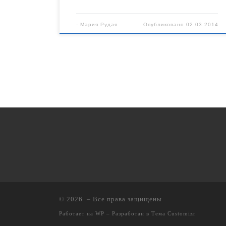
-
Мария Рудая
Опубликовано
02.03.2014
© 2026
– Все права защищены
Работает на
WP
– Разработан в
Тема Customizr