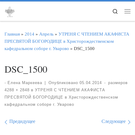
Перейти к содержимому
Search
Ме
Главная
»
2014
»
Апрель
»
УТРЕНЯ С ЧТЕНИЕМ АКАФИСТА
ПРЕСВЯТОЙ БОГОРОДИЦЕ в Христорождественском
кафедральном соборе г. Уварово
»
DSC_1500
DSC_1500
-
Елена Маркеева
|
Опубликовано
05.04.2014
-
размеров
4288 × 2848
в
УТРЕНЯ С ЧТЕНИЕМ АКАФИСТА
ПРЕСВЯТОЙ БОГОРОДИЦЕ в Христорождественском
кафедральном соборе г. Уварово
Навигация по изображе
Предидущее
Следующее