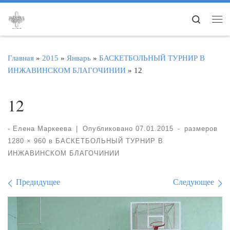
Перейти к содержимому
Search
Ме
Главная
»
2015
»
Январь
»
БАСКЕТБОЛЬНЫЙ ТУРНИР В
ИНЖАВИНСКОМ БЛАГОЧИНИИ
»
12
12
-
Елена Маркеева
|
Опубликовано
07.01.2015
-
размеров
1280 × 960
в
БАСКЕТБОЛЬНЫЙ ТУРНИР В
ИНЖАВИНСКОМ БЛАГОЧИНИИ
Навигация по изображе
Предидущее
Следующее