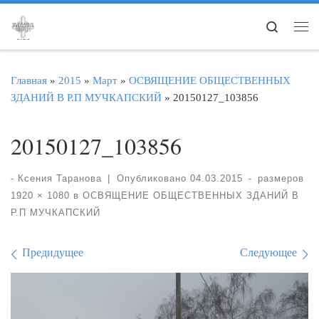
Перейти к содержимому
Search
Ме
Главная
»
2015
»
Март
»
ОСВЯЩЕНИЕ ОБЩЕСТВЕННЫХ
ЗДАНИЙ В Р.П МУЧКАПСКИЙ
»
20150127_103856
20150127_103856
-
Ксения Таранова
|
Опубликовано
04.03.2015
-
размеров
1920 × 1080
в
ОСВЯЩЕНИЕ ОБЩЕСТВЕННЫХ ЗДАНИЙ В
Р.П МУЧКАПСКИЙ
Навигация по изображе
Предидущее
Следующее