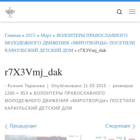
Перейти к содержимому
Search
Ме
Главная
»
2015
»
Март
»
ВОЛОНТЕРЫ ПРАВОСЛАВНОГО
МОЛОДЕЖНОГО ДВИЖЕНИЯ «МИРОТВОРЦЫ» ПОСЕТИЛИ
КАРАУЛЬСКИЙ ДЕТСКИЙ ДОМ
»
r7X3Vmj_dak
r7X3Vmj_dak
-
Ксения Таранова
|
Опубликовано
11.03.2015
-
размеров
1280 × 853
в
ВОЛОНТЕРЫ ПРАВОСЛАВНОГО
МОЛОДЕЖНОГО ДВИЖЕНИЯ «МИРОТВОРЦЫ» ПОСЕТИЛИ
КАРАУЛЬСКИЙ ДЕТСКИЙ ДОМ
Навигация по изображе
Предидущее
Следующее