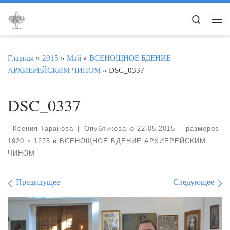
Перейти к содержимому
Search
Ме
Главная
»
2015
»
Май
»
ВСЕНОЩНОЕ БДЕНИЕ
АРХИЕРЕЙСКИМ ЧИНОМ
»
DSC_0337
DSC_0337
-
Ксения Таранова
|
Опубликовано
22.05.2015
-
размеров
1920 × 1275
в
ВСЕНОЩНОЕ БДЕНИЕ АРХИЕРЕЙСКИМ
ЧИНОМ
Навигация по изображе
Предидущее
Следующее