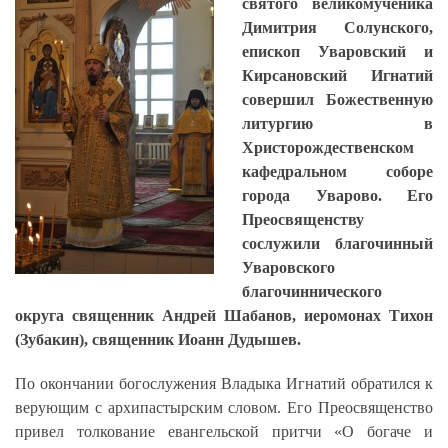
святого великомученика
Димитрия Солунского,
епископ Уваровский и
Кирсановский Игнатий
совершил Божественную
литургию в
Христорождественском
кафедральном соборе
города Уварово. Его
Преосвященству
сослужили благочинный
Уваровского
благочиннического
округа священник Андрей Шабанов, иеромонах Тихон
(Зубакин), священник Иоанн Дудышев.
По окончании богослужения Владыка Игнатий обратился к
верующим с архипастырским словом. Его Преосвященство
привел толкование евангельской притчи «О богаче и