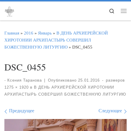
Перейти к содержимому
Search
Ме
Главная
»
2016
»
Январь
»
В ДЕНЬ АРХИЕРЕЙСКОЙ
ХИРОТОНИИ АРХИПАСТЫРЬ СОВЕРШИЛ
БОЖЕСТВЕННУЮ ЛИТУРГИЮ
»
DSC_0455
DSC_0455
-
Ксения Таранова
|
Опубликовано
25.01.2016
-
размеров
1275 × 1920
в
В ДЕНЬ АРХИЕРЕЙСКОЙ ХИРОТОНИИ
АРХИПАСТЫРЬ СОВЕРШИЛ БОЖЕСТВЕННУЮ ЛИТУРГИЮ
Навигация по изображе
Предидущее
Следующее