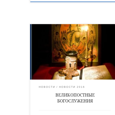
Великий пост – это великий дар Божий для
спасения наших душ. Первая его неделя – сеяние
добродетелей, весь пост – терпеливое и бережное
их взращивание. Последняя неделя – собирание
плодов, а праздник Пасхи Христовой – время
вкушения плодов от телесных и духовных трудов,
понесенных в пост. Нельзя стать совершенным за
один пост, но можно […]
НОВОСТИ
НОВОСТИ 2016
ВЕЛИКОПОСТНЫЕ
БОГОСЛУЖЕНИЯ