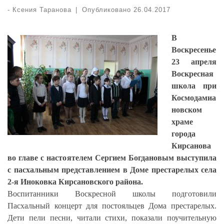
-
Ксения Таранова
|
Опубликовано
26.04.2017
В
Воскресенье
23 апреля
Воскресная
школа при
Космодамиа
новском
храме
города
Кирсанова
во главе с настоятелем Сергием Богдановым выступила
с пасхальным представлением в Доме престарелых села
2-я Иноковка Кирсановского района.
Воспитанники Воскресной школы подготовили
Пасхальный концерт для постояльцев Дома престарелых.
Дети пели песни, читали стихи, показали поучительную