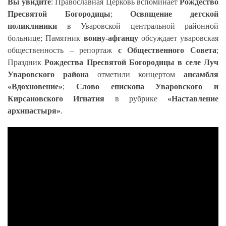
Вы увидите
: Православная Церковь вспоминает
Рождество
Пресвятой Богородицы
;
Освящение детской
поликлиники
в Уваровской центральной районной
больнице; Памятник
воину-афганцу
обсуждает уваровская
общественность – репортаж
с Общественного Совета
;
Праздник
Рождества Пресвятой Богородицы в селе Луч
Уваровского района
отметили концертом
ансамбля
«Вдохновение»
;
Слово епископа Уваровского и
Кирсановского Игнатия
в рубрике
«Наставление
архипастыря»
.