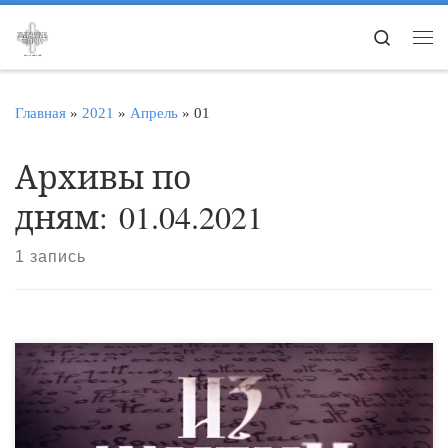
Перейти к содержимому
Search
Ме
Главная
»
2021
»
Апрель
»
01
Архивы по
дням:
01.04.2021
1 запись
В новом выпуске еженедельной епархиальной программы Вы
увидите: — творческий вечер в Караульском детском доме; —