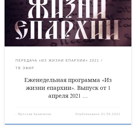
конкурс чтецов «Святые земли Руси» в городе Кирсанов; —
Пассия – богослужение великого поста, посвященное
Страстям Христовым; — Покровские посиделки
православной молодежи.
ПЕРЕДАЧА «ИЗ ЖИЗНИ ЕПАРХИИ» 2021
ТВ ЭФИР
Еженедельная программа «Из
жизни епархии». Выпуск от 1
апреля 2021 …
-
Ярослав Кравченко
Опубликовано
01.04.2021