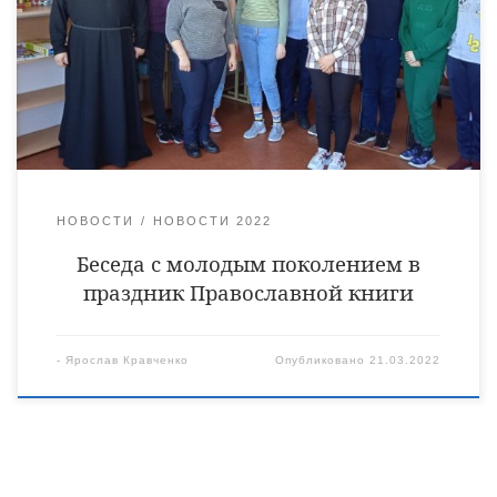
«Ржаксинская СОШ им. Г.А. Пономарёва» села Каменка.
Отец Алексей обсудил с учениками как в развивающимся
мире не заблудиться и быть крепким в своем мнении. На
примерах Закона Божия и законов Российской Федерации
[…]
НОВОСТИ
НОВОСТИ 2022
Беседа с молодым поколением в
праздник Православной книги
-
Ярослав Кравченко
Опубликовано
21.03.2022