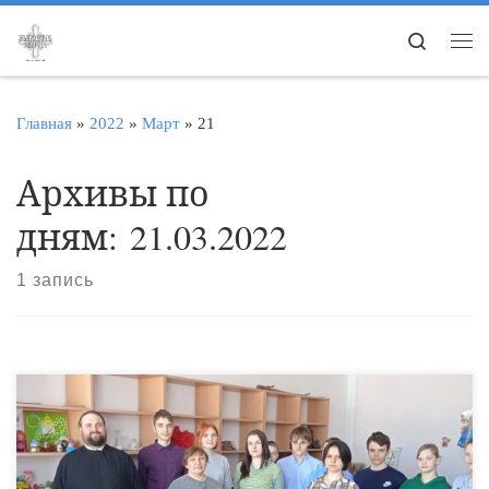
Перейти к содержимому
Search
Ме
Главная
»
2022
»
Март
»
21
Архивы по
дням:
21.03.2022
1 запись
18 марта настоятель храма в честь Казанской иконы Божией
Матери села Каменка Ржаксинского района священник
Алексий Чепиков встретился с учащимися филиала МБОУ