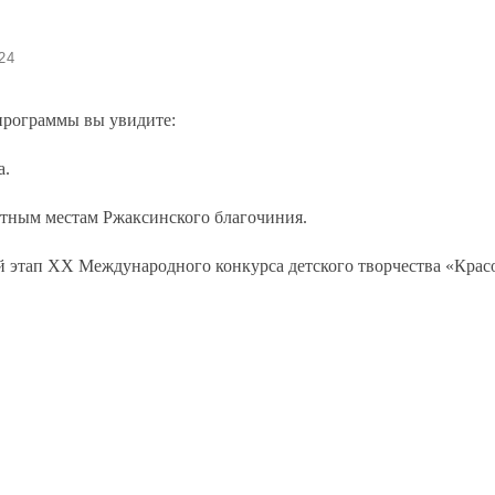
24
программы вы увидите:
а.
атным местам Ржаксинского благочиния.
 этап XХ Международного конкурса детского творчества «Красо