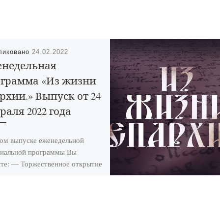
ликовано
24.02.2022
недельная
грамма «Из жизни
рхии.» Выпуск от 24
раля 2022 года
ом выпуске еженедельной
хиальной программы Вы
те: — Торжественное открытие
ящение памятника «Защитнику
ства посвящается» в парке
иот» города Уварово; […]