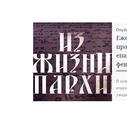
Опуб
Еже
про
епа
фев
В нов
епар
увиди
и осв
Отече
«Патр