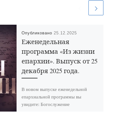
Опубликовано
25.12.2025
Еженедельная
программа «Из жизни
епархии». Выпуск от 25
декабря 2025 года.
В новом выпуске еженедельной
епархиальной программы вы
увидите: Богослужение
архиерейским чином в день памяти
новомучеников Спасо-
Преображенского храма поселка
Демьян Бедный. Божественная