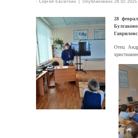
-
Сергей Евсюткин
|
Опубликовано
28.02.2025
28 феврал
Булгаково
Гавриловс
Отец Андр
христианин