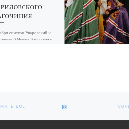
ВРИЛОВСКОГО
АГОЧИНИЯ
ября епископ Уваровский и
новский Игнатий посетил с
им визитом село Булгаково
ловского благочиния. В ходе
ки правящий архиерей
тился с […]
ОБРАТНО К СПИСКУ З
В ГОРОДЕ УВАРОВО МОЛИТВЕННО ПОЧТИЛИ ПАМЯТЬ ВОИНОВ-ДЕСАНТНИКОВ 6-Й РОТЫ ПСКОВСКОЙ ДИВИЗИИ ВДВ
СВЯ