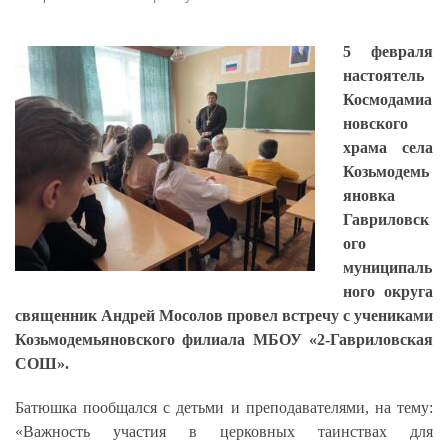
5 февраля
настоятель
Космодамиа
новского
храма села
Козьмодемь
яновка
Гавриловск
ого
муниципаль
ного округа
священник Андрей Мосолов провел встречу с учениками
Козьмодемьяновского филиала МБОУ «2-Гавриловская
СОШ».
Батюшка пообщался с детьми и преподавателями, на тему:
«Важность участия в церковных таинствах для