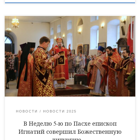
18 мая, в Неделю 5-ю по Пасхе, о самаряныне, епископ
Уваровский и Кирсановский Игнатий совершил
Божественную литургию в Христорождественском
кафедральном соборе города Уварово. Его Преосвященству
сослужили клирики собора: священник Виктор Кончаков,
священник Владимир Васильев, священник Сергий
Растрёпин, иеромонах Питирим (Сухов), диаконы Сергий
Демидов и Алексий Сайганов. На сугубой ектении были
возглашены особые прошения об […]
НОВОСТИ
НОВОСТИ 2025
В Неделю 5-ю по Пасхе епископ
Игнатий совершил Божественную
литургию …