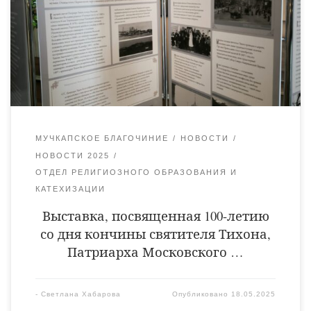
фонда имени святого Патриарха Тихона» и является одним из
знаковых проектов, реализованных по поручению
организационного комитета празднования 100-летия со дня
кончины святителя Тихона. 7 апреля 2025 года исполнилось
100 лет […]
МУЧКАПСКОЕ БЛАГОЧИНИЕ
НОВОСТИ
НОВОСТИ 2025
ОТДЕЛ РЕЛИГИОЗНОГО ОБРАЗОВАНИЯ И
КАТЕХИЗАЦИИ
Выставка, посвященная 100-летию
со дня кончины святителя Тихона,
Патриарха Московского …
-
Светлана Хабарова
Опубликовано
18.05.2025