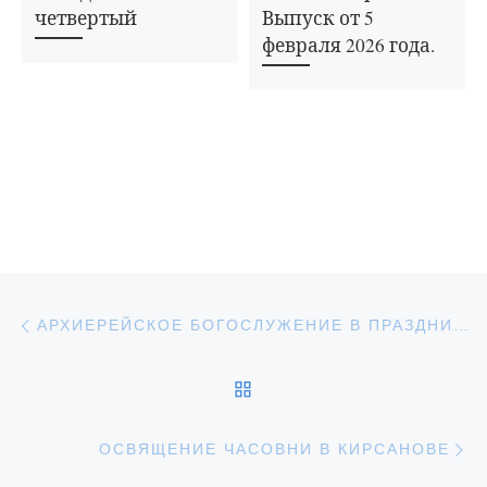
четвертый
Выпуск от 5
февраля 2026 года.
Навигация по записям
Предыдущая запись
АРХИЕРЕЙСКОЕ БОГОСЛУЖЕНИЕ В ПРАЗДНИК УСПЕНИЯ ПРЕСВЯТОЙ БОГОРОДИЦЫ
ОБРАТНО К СПИСКУ З
С
ОСВЯЩЕНИЕ ЧАСОВНИ В КИРСАНОВЕ