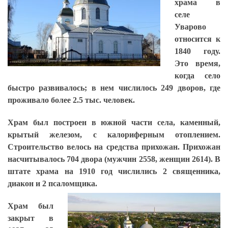
храма в
селе
Уварово
относится к
1840 году.
Это время,
когда село
быстро развивалось; в нем числилось 249 дворов, где
проживало более 2.5 тыс. человек.
Храм был построен в южной части села, каменный,
крытый железом, с калориферным отоплением.
Строительство велось на средства прихожан. Прихожан
насчитывалось 704 двора (мужчин 2558, женщин 2614). В
штате храма на 1910 год числились 2 священника,
диакон и 2 псаломщика.
Храм был
закрыт в