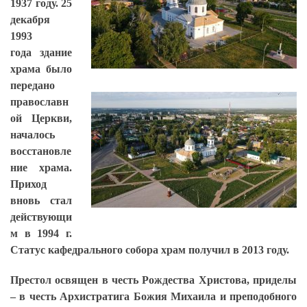
1937 году. 25
декабря
1993
года здание
храма было
передано
православн
ой Церкви,
началось
восстановле
ние храма.
Приход
вновь стал
действующи
м в 1994 г.
Статус кафедрального собора храм получил в 2013 году.
Престол освящен в честь Рождества Христова, приделы
– в честь Архистратига Божия Михаила и преподобного