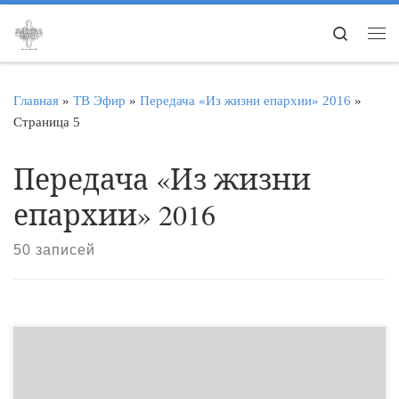
Перейти к содержимому
Search
Ме
Главная
»
ТВ Эфир
»
Передача «Из жизни епархии» 2016
»
Страница 5
Передача «Из жизни
епархии» 2016
50 записей
Из нового выпуска епархиальной программы узнаете как
православные верующие города Уварово встретили