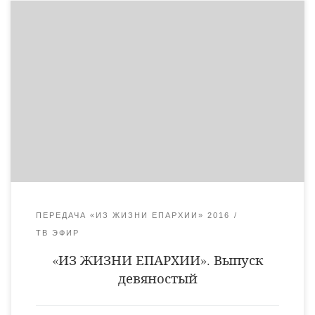
В новом выпуске епархиальной программы Вы увидите:
слово епископа Уваровского и Кирсановского Игнатия в
рубрике «Наставления архипастыря», в рубрике «За советом к
батюшке» поговорим о Великом Празднике — Рождестве
Христовом, «Церковный календарь» поведает о предстоящих
православных праздниках.
ПЕРЕДАЧА «ИЗ ЖИЗНИ ЕПАРХИИ» 2016
ТВ ЭФИР
«ИЗ ЖИЗНИ ЕПАРХИИ». Выпуск
девяностый