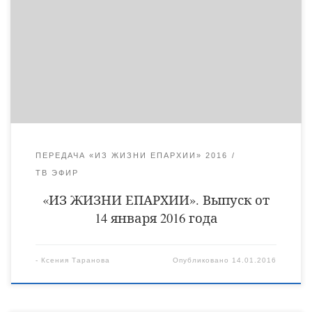
Рождество Христово; в каких благочиниях побывал епископ
Уваровский и Кирсановский Игнатий в святочные дни и как
прошли Рождественские фестивали в кафедральных городах
епархии. Слово епископа Уваровского и Кирсановского
Игнатия в рубрике «Наставления архипастыря». Беседа о
великом празднике — Крещении Господнем в рубрике […]
ПЕРЕДАЧА «ИЗ ЖИЗНИ ЕПАРХИИ» 2016
ТВ ЭФИР
«ИЗ ЖИЗНИ ЕПАРХИИ». Выпуск от
14 января 2016 года
-
Ксения Таранова
Опубликовано
14.01.2016