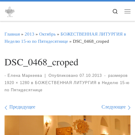
Перейти к содержимому
Search
Ме
Главная
»
2013
»
Октябрь
»
БОЖЕСТВЕННАЯ ЛИТУРГИЯ в
Неделю 15-ю по Пятидесятнице
»
DSC_0468_croped
DSC_0468_croped
-
Елена Маркеева
|
Опубликовано
07.10.2013
-
размеров
1920 × 1280
в
БОЖЕСТВЕННАЯ ЛИТУРГИЯ в Неделю 15-ю
по Пятидесятнице
Навигация по изображе
Предидущее
Следующее