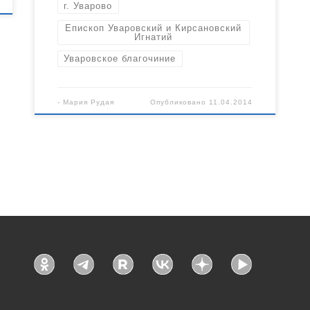
г. Уварово
Епископ Уваровский и Кирсановский
Игнатий
Уваровское благочиние
-
Мария Рудая
Опубликовано
11.04.2014