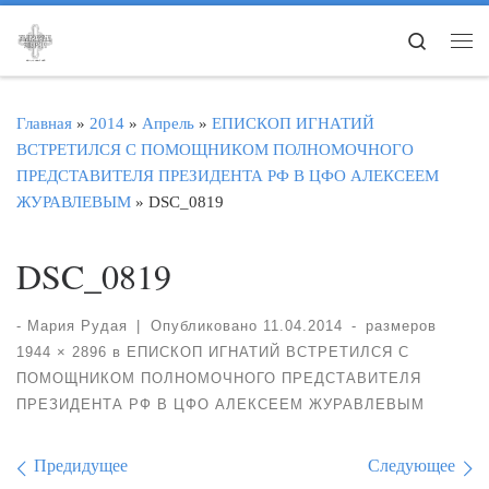
Перейти к содержимому
Search
Ме
Главная
»
2014
»
Апрель
»
ЕПИСКОП ИГНАТИЙ
ВСТРЕТИЛСЯ С ПОМОЩНИКОМ ПОЛНОМОЧНОГО
ПРЕДСТАВИТЕЛЯ ПРЕЗИДЕНТА РФ В ЦФО АЛЕКСЕЕМ
ЖУРАВЛЕВЫМ
»
DSC_0819
DSC_0819
-
Мария Рудая
|
Опубликовано
11.04.2014
-
размеров
1944 × 2896
в
ЕПИСКОП ИГНАТИЙ ВСТРЕТИЛСЯ С
ПОМОЩНИКОМ ПОЛНОМОЧНОГО ПРЕДСТАВИТЕЛЯ
ПРЕЗИДЕНТА РФ В ЦФО АЛЕКСЕЕМ ЖУРАВЛЕВЫМ
Навигация по изображе
Предидущее
Следующее