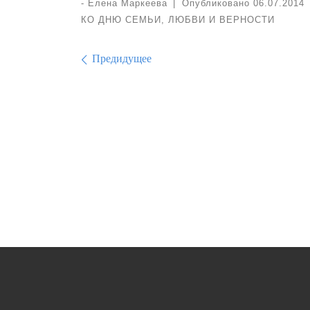
-
Елена Маркеева
|
Опубликовано
06.07.2014
КО ДНЮ СЕМЬИ, ЛЮБВИ И ВЕРНОСТИ
Навигация по изо
Предидущее