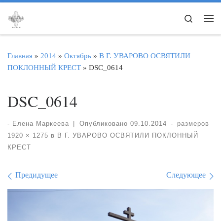
Перейти к содержимому
Search
Ме
Главная
»
2014
»
Октябрь
»
В Г. УВАРОВО ОСВЯТИЛИ
ПОКЛОННЫЙ КРЕСТ
»
DSC_0614
DSC_0614
-
Елена Маркеева
|
Опубликовано
09.10.2014
-
размеров
1920 × 1275
в
В Г. УВАРОВО ОСВЯТИЛИ ПОКЛОННЫЙ
КРЕСТ
Навигация по изображе
Предидущее
Следующее