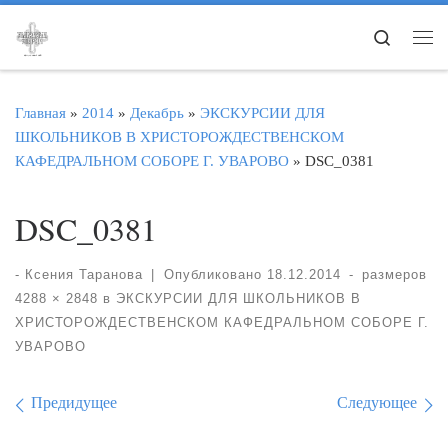
Перейти к содержимому
Search
Ме
Главная
»
2014
»
Декабрь
»
ЭКСКУРСИИ ДЛЯ
ШКОЛЬНИКОВ В ХРИСТОРОЖДЕСТВЕНСКОМ
КАФЕДРАЛЬНОМ СОБОРЕ Г. УВАРОВО
»
DSC_0381
DSC_0381
-
Ксения Таранова
|
Опубликовано
18.12.2014
-
размеров
4288 × 2848
в
ЭКСКУРСИИ ДЛЯ ШКОЛЬНИКОВ В
ХРИСТОРОЖДЕСТВЕНСКОМ КАФЕДРАЛЬНОМ СОБОРЕ Г.
УВАРОВО
Навигация по изображе
Предидущее
Следующее