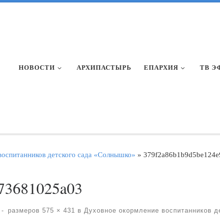
НОВОСТИ
АРХИПАСТЫРЬ
ЕПАРХИЯ
ТВ Э
воспитанников детского сада «Солнышко»
»
379f2a86b1b9d5be124e
73681025a03
-
размеров
575 × 431
в
Духовное окормление воспитанников д