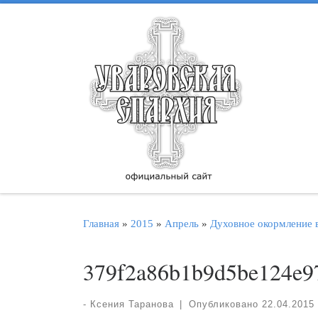
Перейти к содержимому
Главная
»
2015
»
Апрель
»
Духовное окормление 
379f2a86b1b9d5be124e9
-
Ксения Таранова
|
Опубликовано
22.04.2015