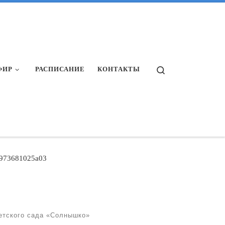
Search
ФИР
РАСПИСАНИЕ
КОНТАКТЫ
973681025a03
етского сада «Солнышко»