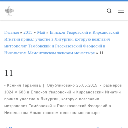
Перейти к содержимому
Search
Ме
Главная
»
2015
»
Май
»
Епископ Уваровский и Кирсановский
Игнатий принял участие в Литургии, которую возглавил
митрополит Тамбовский и Рассказовский Феодосий в
Никольском Мамонтовском женском монастыре
»
11
11
-
Ксения Таранова
|
Опубликовано
25.05.2015
-
размеров
1024 × 683
в
Епископ Уваровский и Кирсановский Игнатий
принял участие в Литургии, которую возглавил
митрополит Тамбовский и Рассказовский Феодосий в
Никольском Мамонтовском женском монастыре