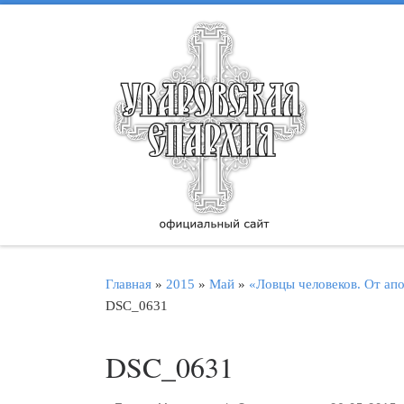
Перейти к содержимому
Главная
»
2015
»
Май
»
«Ловцы человеков. От ап
DSC_0631
DSC_0631