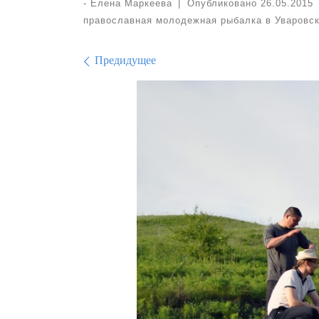
-
Елена Маркеева
|
Опубликовано
26.05.2015
православная молодежная рыбалка в Уваровск
Навигация по изо
Предидущее