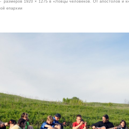
-
размеров
1920 × 1275
в
«Ловцы человеков. От апостолов и к
ой епархии
бражениям