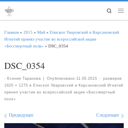
Перейти к содержимому
Search
Ме
Главная
»
2015
»
Май
»
Епископ Уваровский и Кирсановский
Игнатий принял участие во всероссийской акции
«Бессмертный полк»
»
DSC_0354
DSC_0354
-
Ксения Таранова
|
Опубликовано
11.05.2015
-
размеров
1920 × 1275
в
Епископ Уваровский и Кирсановский Игнатий
принял участие во всероссийской акции «Бессмертный
полк»
Навигация по изображе
Предидущее
Следующее