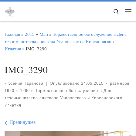
Перейти к содержимому
Search
Ме
Главная
»
2015
»
Май
»
Торжественное богослужение в День
тезоименитства епископа Уваровского и Кирсановского
Игнатия
»
IMG_3290
IMG_3290
-
Ксения Таранова
|
Опубликовано
14.05.2015
-
размеров
1920 × 1280
в
Торжественное богослужение в День
тезоименитства епископа Уваровского и Кирсановского
Игнатия
Навигация по изображе
Предидущее