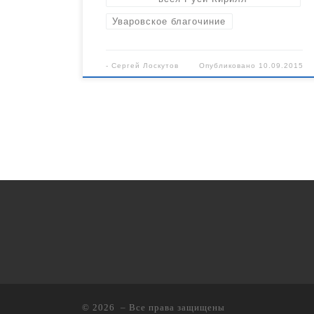
Уваровское благочиние
-
Сергей Лоскутов
Опубликовано
10.09.2015
© 2026
– Все права защищены