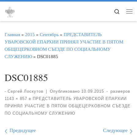
Перейти к содержимому
Search
Ме
Главная
»
2015
»
Сентябрь
»
ПРЕДСТАВИТЕЛЬ
УВАРОВСКОЙ ЕПАРХИИ ПРИНЯЛ УЧАСТИЕ В ПЯТОМ
ОБЩЕЦЕРКОВНОМ СЪЕЗДЕ ПО СОЦИАЛЬНОМУ
СЛУЖЕНИЮ
»
DSC01885
DSC01885
-
Сергей Лоскутов
|
Опубликовано
10.09.2015
-
размеров
1143 × 857
в
ПРЕДСТАВИТЕЛЬ УВАРОВСКОЙ ЕПАРХИИ
ПРИНЯЛ УЧАСТИЕ В ПЯТОМ ОБЩЕЦЕРКОВНОМ СЪЕЗДЕ
ПО СОЦИАЛЬНОМУ СЛУЖЕНИЮ
Навигация по изображе
Предидущее
Следующее