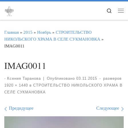
Перейти к содержимому
Search
Ме
Главная
»
2015
»
Ноябрь
»
СТРОИТЕЛЬСТВО
НИКОЛЬСКОГО ХРАМА В СЕЛЕ СУКМАНОВКА
»
IMAG0011
IMAG0011
-
Ксения Таранова
|
Опубликовано
03.11.2015
-
размеров
1920 × 1440
в
СТРОИТЕЛЬСТВО НИКОЛЬСКОГО ХРАМА В
СЕЛЕ СУКМАНОВКА
Навигация по изображе
Предидущее
Следующее