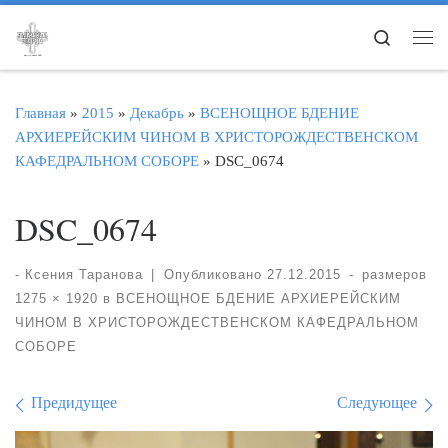
Перейти к содержимому
Search
Ме
Главная
»
2015
»
Декабрь
»
ВСЕНОЩНОЕ БДЕНИЕ
АРХИЕРЕЙСКИМ ЧИНОМ В ХРИСТОРОЖДЕСТВЕНСКОМ
КАФЕДРАЛЬНОМ СОБОРЕ
»
DSC_0674
DSC_0674
-
Ксения Таранова
|
Опубликовано
27.12.2015
-
размеров
1275 × 1920
в
ВСЕНОЩНОЕ БДЕНИЕ АРХИЕРЕЙСКИМ
ЧИНОМ В ХРИСТОРОЖДЕСТВЕНСКОМ КАФЕДРАЛЬНОМ
СОБОРЕ
Навигация по изображе
Предидущее
Следующее