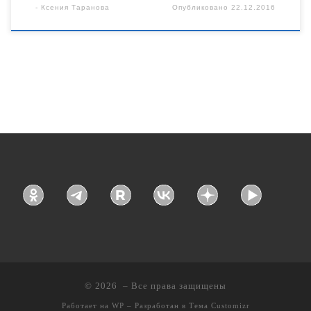
-
Ксения Таранова
Опубликовано
22.12.2016
© 2026
– Все права защищены
Работает на
WP
– Разработан в
Тема Customizr