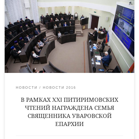
16 декабря, в рамках XXI Питиримовских чтений на тему:
«1917-2017: Уроки столетия для Тамбовского региона», в
Тамбовской областной Думе состоялись III Региональные
Парламентские встречи. В них приняли участие руководство
Тамбовской областной Думы; депутаты Тамбовской
областной Думы VI созыва; представители исполнительных
органов власти в сфере образования, культуры,
здравоохранения, социальной защиты и семейной политики,
руководители епархиальных […]
НОВОСТИ
НОВОСТИ 2016
В РАМКАХ XXI ПИТИРИМОВСКИХ
ЧТЕНИЙ НАГРАЖДЕНА СЕМЬЯ
СВЯЩЕННИКА УВАРОВСКОЙ
ЕПАРХИИ