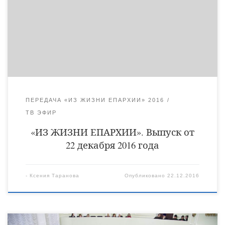
Ликийских чудотворца. Слово епископа Уваровского и
Кирсановского Игнатия в рубрике – «Наставления
архипастыря». О символах храма наша беседа с клириком
Христорождественского собора диаконом Виктором
Кончаковым.
ПЕРЕДАЧА «ИЗ ЖИЗНИ ЕПАРХИИ» 2016
ТВ ЭФИР
«ИЗ ЖИЗНИ ЕПАРХИИ». Выпуск от
22 декабря 2016 года
-
Ксения Таранова
Опубликовано
22.12.2016