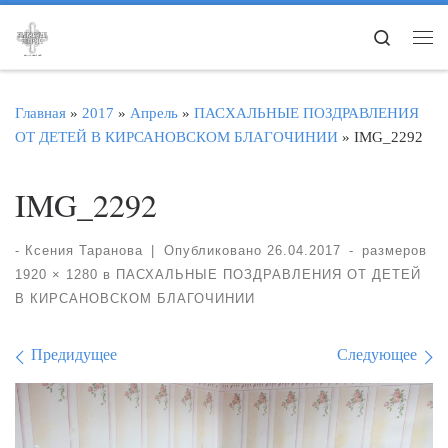
Перейти к содержимому
Search
Ме
Главная
»
2017
»
Апрель
»
ПАСХАЛЬНЫЕ ПОЗДРАВЛЕНИЯ
ОТ ДЕТЕЙ В КИРСАНОВСКОМ БЛАГОЧИНИИ
»
IMG_2292
IMG_2292
-
Ксения Таранова
|
Опубликовано
26.04.2017
-
размеров
1920 × 1280
в
ПАСХАЛЬНЫЕ ПОЗДРАВЛЕНИЯ ОТ ДЕТЕЙ
В КИРСАНОВСКОМ БЛАГОЧИНИИ
Навигация по изображе
Предидущее
Следующее