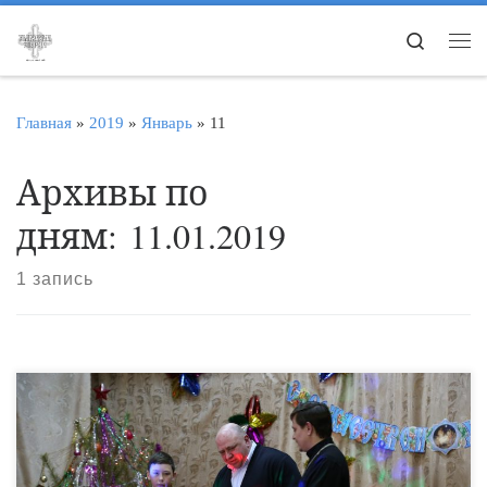
Перейти к содержимому
Search
Ме
Главная
»
2019
»
Январь
»
11
Архивы по
дням:
11.01.2019
1 запись
10 января в Уваровском районе состоялся православный
молодежный фестиваль. Традиционно этот православный