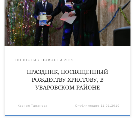
форум собирает талантливых детей в культурно-досуговом
центре села Вольная Вершина. Своими выступлениями
ребята снова и снова доказывают, что Рождество — это повод
для общения близких друзей и единомышленников.
НОВОСТИ
НОВОСТИ 2019
ПРАЗДНИК, ПОСВЯЩЕННЫЙ
РОЖДЕСТВУ ХРИСТОВУ, В
УВАРОВСКОМ РАЙОНЕ
-
Ксения Таранова
Опубликовано
11.01.2019