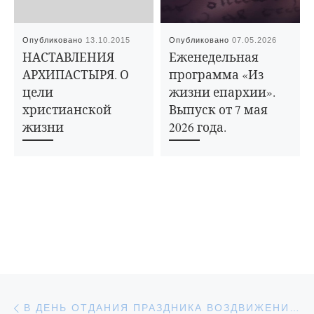
Опубликовано
13.10.2015
Опубликовано
07.05.2026
НАСТАВЛЕНИЯ
Еженедельная
АРХИПАСТЫРЯ. О
программа «Из
цели
жизни епархии».
христианской
Выпуск от 7 мая
жизни
2026 года.
Навигация по записям
Предыдущая запись
В ДЕНЬ ОТДАНИЯ ПРАЗДНИКА ВОЗДВИЖЕНИЯ ЧЕСТНОГО И ЖИВОТВОРЯЩЕГО КРЕСТА ГОСПОДНЯ ЕПИСКОП ИГНАТИЙ СОВЕРШИЛ БОЖЕСТВЕННУЮ ЛИТУРГИЮ