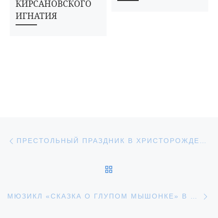
КИРСАНОВСКОГО
ИГНАТИЯ
Навигация по записям
Предыдущая запись
ПРЕСТОЛЬНЫЙ ПРАЗДНИК В ХРИСТОРОЖДЕСТВЕНСКОМ КАФЕДРАЛЬНОМ СОБОРЕ ГОРОДА УВАРОВА
ОБРАТНО К СПИСКУ З
С
МЮЗИКЛ «СКАЗКА О ГЛУПОМ МЫШОНКЕ» В ДУХОВНО-ПРОСВЕТИТЕЛЬСКОМ ЦЕНТРЕ «ВОЗРОЖДЕНИЕ»