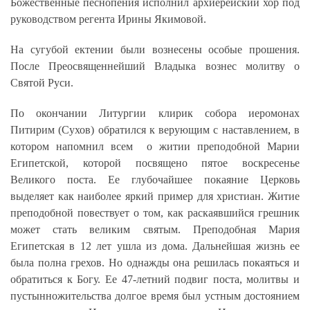
Божественные песнопения исполнил архиерейский хор под
руководством регента Ирины Якимовой.
На сугубой ектении были вознесены особые прошения.
После Преосвященнейший Владыка вознес молитву о
Святой Руси.
По окончании Литургии клирик собора иеромонах
Питирим (Сухов) обратился к верующим с наставлением, в
котором напомнил всем о житии преподобной Марии
Египетской, которой посвящено пятое воскресенье
Великого поста. Ее глубочайшее покаяние Церковь
выделяет как наиболее яркий пример для христиан. Житие
преподобной повествует о том, как раскаявшийся грешник
может стать великим святым. Преподобная Мария
Египетская в 12 лет ушла из дома. Дальнейшая жизнь ее
была полна грехов. Но однажды она решилась покаяться и
обратиться к Богу. Ее 47-летний подвиг поста, молитвы и
пустынножительства долгое время был устным достоянием