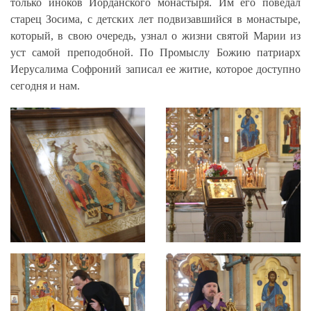
только иноков Иорданского монастыря. Им его поведал
старец Зосима, с детских лет подвизавшийся в монастыре,
который, в свою очередь, узнал о жизни святой Марии из
уст самой преподобной. По Промыслу Божию патриарх
Иерусалима Софроний записал ее житие, которое доступно
сегодня и нам.