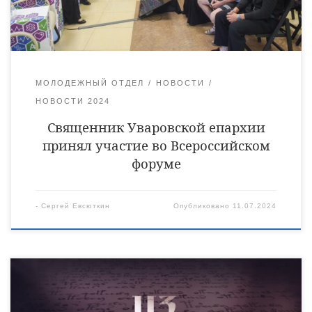
были затронуты вопросы взаимодействия епархиального
отдела и федерации.
МОЛОДЕЖНЫЙ ОТДЕЛ
НОВОСТИ
НОВОСТИ 2024
Священник Уваровской епархии
принял участие во Всероссийском
форуме
-
Сергей Евсюткин
Опубликовано
11.07.2024
В новом выпуске еженедельной епархиальной программы вы
увидите:
Служба трех архиереев в честь Тихвинской