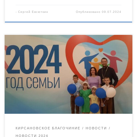
-
Сергей Евсюткин
Опубликовано
09.07.2024
8 июля, в День семьи, любви и верности, в Тамбове прошел
Всероссийский парад семей «Россия — Семья
семей!». Состоялось шествие участников и победителей
регионального этапа Всероссийского конкурса «Семья года».
Семья руководителя молодежного отдела Уваровской епархии
священника Антония Лукошина приняла участие в этом
мероприятии. Напомним, что Антон и Елена Лукошины и их
дети – обладатели золотых […]
КИРСАНОВСКОЕ БЛАГОЧИНИЕ
НОВОСТИ
НОВОСТИ 2024