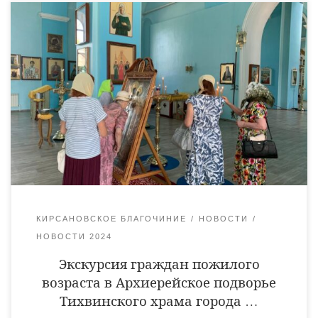
15 июля руководство, специалисты, подопечные отделения
дневного пребывания для граждан пожилого возраста и
инвалидов ТОГБУ СОН «Центр социальных услуг для
населения города Кирсанова и Кирсановского района»
посетили Архиерейское подворье Тихвинского храма города
Кирсанова. В духовно-просветительском центре
«Возрождение» присутствующие побывали на экскурсии,
проведенной Валентиной Тютиковой, сотрудницей
Кирсановского краеведческого музея, в ходе которой узнали о
музыке Кирсановского […]
КИРСАНОВСКОЕ БЛАГОЧИНИЕ
НОВОСТИ
НОВОСТИ 2024
Экскурсия граждан пожилого
возраста в Архиерейское подворье
Тихвинского храма города …