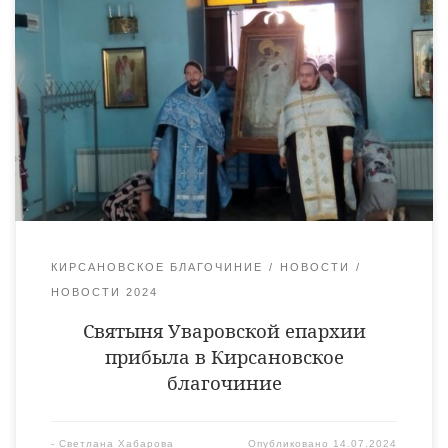
14 июля Карандеевская икона Божией Матери прибыла в
Кирсановское благочиние. Главную Святыню Уваровской
епархии встретили духовенство Кирсановского благочиния и
прихожане Тихвинского храма города Кирсанова. По встрече
образа Царицы Небесной был совершен молебен с акафистом.
Карандеевская икона будет находиться в Кирсановском
благочинии до 21 июля. Ежедневно в 9.30 и в 12.00 часов
будут совершаться молебные […]
КИРСАНОВСКОЕ БЛАГОЧИНИЕ
НОВОСТИ
НОВОСТИ 2024
Святыня Уваровской епархии
прибыла в Кирсановское
благочиние
-
Светлана Хабарова
Опубликовано
14.07.2024