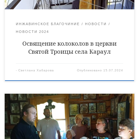
ИНЖАВИНСКОЕ БЛАГОЧИНИЕ
НОВОСТИ
НОВОСТИ 2024
Освящение колоколов в церкви
Святой Троицы села Караул
-
Светлана Хабарова
Опубликовано
15.07.2024
13 июля состоялась поездка воскресной группы Александро
— Невского храма районного поселка Мучкапский на
Иоанновский источник близ села Вязовое Жердевского
муниципального округа. Совершив краткую молитву в
часовне, взрослые и дети окунулись в воды святого