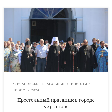
9 июля, в день празднования в честь Тихвинской иконы
Божией Матери, митрополит Тамбовский и Рассказовский
Феодосий, епископ Уваровский и Кирсановский Игнатий,
епископ Мичуринский и Моршанский Гермоген совершили
торжественное богослужение в Тихвинском храме города
Кирсанова. За богослужением молились глава города
Кирсанова Сергей Павлов и многочисленные прихожане.
Архипастырям сослужило духовенство Тамбовской и
Уваровской епархий. По окончании […]
КИРСАНОВСКОЕ БЛАГОЧИНИЕ
НОВОСТИ
НОВОСТИ 2024
Престольный праздник в городе
Кирсанове