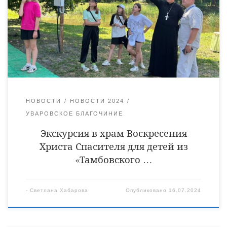
Кравченко показал детям и взрослым храм, рассказал об
истории его создания и постепенной реставрации. Дети
задавали вопросы, на которые отец Ярослав охотно ответил.
Гостей очень удивила история храма и семьи Воейковых-
Поленовых, а также уникальная архитектура […]
НОВОСТИ
НОВОСТИ 2024
УВАРОВСКОЕ БЛАГОЧИНИЕ
Экскурсия в храм Воскресения
Христа Спасителя для детей из
«Тамбовского …
-
Светлана Хабарова
Опубликовано
16.07.2024