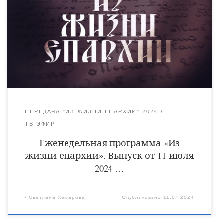
иконы Божией Матери в городе Кирсанове.
«Из
рожденных женами не восставал (пророк) больший Иоанна
Крестителя». Верующие отметили Рождество честного
славного Пророка, Предтечи и Крестителя Господня Иоанна.
Освящение колоколов в селе Красивка Инжавинского
благочиния.
Под покровом святых Петра и […]
ПЕРЕДАЧА "ИЗ ЖИЗНИ ЕПАРХИИ" 2024
ТВ ЭФИР
Еженедельная программа «Из
жизни епархии». Выпуск от 11 июля
2024 …
-
Светлана Хабарова
Опубликовано
11.07.2024