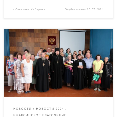
-
Светлана Хабарова
Опубликовано
16.07.2024
15 июля в администрации Ржаксинского муниципального
округа состоялась презентация второго дополненного
издания книги об истории ржаксинских храмов «Сохрани
нас под кровом Твоим». Её автором-составителем стала
историк, член Приходского совета Покровского храма р.п.
Ржакса Раиса Дмитриевна Цыганкова. Книга издана по
благословению епископа Уваровского и Кирсановского
Игнатия, который стал почётным гостем презентационного
мероприятия. Презентация первого издания […]
НОВОСТИ
НОВОСТИ 2024
РЖАКСИНСКОЕ БЛАГОЧИНИЕ