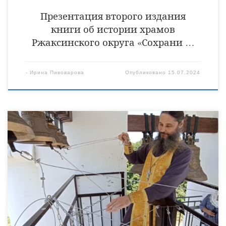
Презентация второго издания
книги об истории храмов
Ржаксинского округа «Сохрани …
-
Ирина Пивоварова
Опубликовано
15.07.2024
13 июля в Свято-Троицком храме села Караул Инжавинского
благочиния состоялось освящение колоколов. Чин освящения
колоколов храма совершил благочинный Инжавинского
благочиннического округа священник Евгений Неверов в
сослужении духовенства округа. После были вручены
благодарственные письма людям, внесшим свой вклад в
восстановление храма и приобретение колоколов.