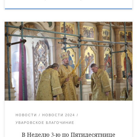
14 июля в Неделю 3-ю по Пятидесятнице епископ Уваровский
и Кирсановский Игнатий совершил Божественную литургию
в Христорождественском кафедральном соборе города
Уварово. Его Преосвященству сослужили клирик храма
Живоначальной Троицы в Хорошеве города Москвы
протоиерей Игорь Неродюк и клирики
Христорождественского кафедрального собора: иеромонах
Питирим (Сухов), священник Виктор Кончаков, священник
Владимир Васильев, священник Сергий Растрёпин и диакон
[…]
НОВОСТИ
НОВОСТИ 2024
УВАРОВСКОЕ БЛАГОЧИНИЕ
В Неделю 3-ю по Пятидесятнице