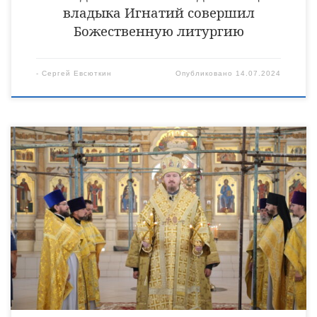
владыка Игнатий совершил
Божественную литургию
-
Сергей Евсюткин
Опубликовано
14.07.2024
12 июля, в праздник славных и всехвальных первоверховных
апостолов Петра и Павла, епископ Уваровский и
Кирсановский Игнатий совершил Божественную литургию в
Христорождественском кафедральном соборе города Уварово.
Его Преосвященству сослужили клирик
Христорождественского кафедрального собора священник
Виктор Кончаков, клирик храма Живоначальной Троицы в
Хорошеве города Москвы протоиерей Игорь Неродюк,
клирик Христорождественского кафедрального собора
священник Владимир Алейников, […]