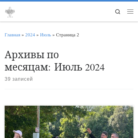
Перейти к содержимому
Search
Ме
Главная
»
2024
»
Июль
»
Страница 2
Архивы по
месяцам:
Июль 2024
39 записей
15 июля Старую Ольшанку посетили ребята, отдыхающие в
летнем лагере «Тамбовский Артек». Настоятель церкви
Воскресения Христа Спасителя священник Ярослав