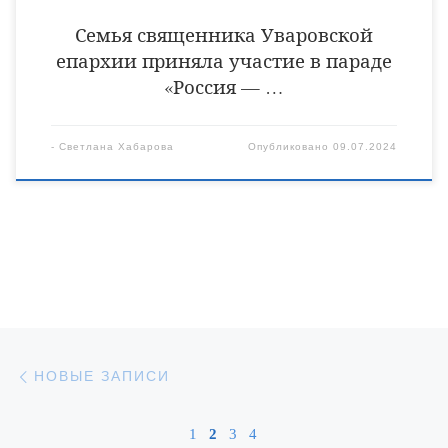
Семья священника Уваровской
епархии приняла участие в параде
«Россия — …
-
Светлана Хабарова
Опубликовано
09.07.2024
Навигация по записям
Новые записи
НОВЫЕ ЗАПИСИ
1
2
3
4