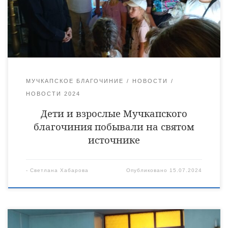
источника. Затем, на природе готовили ужин и, конечно,
играли в подвижные игры. Детям особенно понравилась
заключительная русская игра «Ремешок». Все […]
МУЧКАПСКОЕ БЛАГОЧИНИЕ
НОВОСТИ
НОВОСТИ 2024
Дети и взрослые Мучкапского
благочиния побывали на святом
источнике
-
Светлана Хабарова
Опубликовано
15.07.2024