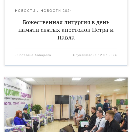
НОВОСТИ
НОВОСТИ 2024
Божественная литургия в день
памяти святых апостолов Петра и
Павла
-
Светлана Хабарова
Опубликовано
12.07.2024
Руководитель молодежного отдела Уваровской епархии
священник Антоний Лукошин принял участие во втором
рабочем дне форума «Спорт. Антидопинг. Здоровье.
Практика межведомственного взаимодействия». На форуме
отец Антоний встретился с генеральным секретарем
Федерации бокса России Татьяной Кириенко. В ходе беседы