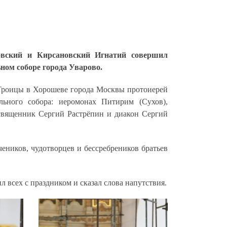
овский и Кирсановский Игнатий совершил
ом соборе города Уварово.
Троицы в Хорошеве города Москвы протоиерей
ьного собора: иеромонах Питирим (Сухов),
священник Сергий Растрёпин и диакон Сергий
чеников, чудотворцев и бессребреников братьев
всех с праздником и сказал слова напутствия.