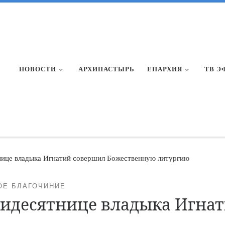
НОВОСТИ
АРХИПАСТЫРЬ
ЕПАРХИЯ
ТВ Э
нице владыка Игнатий совершил Божественную литургию
ОЕ БЛАГОЧИНИЕ
тидесятнице владыка Игна