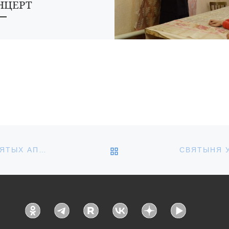
НЦЕРТ
Рождества Христова
танники Воскресной школы
рейского подворья
нского храма и духовно-
етительского центра
ождение» города Кирсанова
 на протяжении святочной
и от […]
ОБРАТНО К СПИСКУ З
БОЖЕСТВЕННАЯ ЛИТУРГИЯ В ДЕНЬ ПАМЯТИ СВЯТЫХ АПОСТОЛОВ ПЕТРА И ПАВЛА