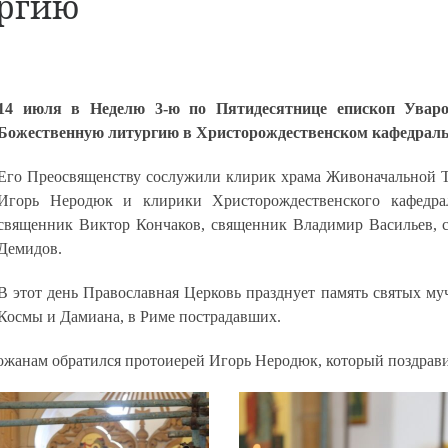
ургию
14 июля в Неделю 3-ю по Пятидесятнице епископ Увар
Божественную литургию в Христорождественском кафедральн
Его Преосвященству сослужили клирик храма Живоначальной 
Игорь Неродюк и клирики Христорождественского кафедрал
священник Виктор Кончаков, священник Владимир Васильев, 
Демидов.
В этот день Православная Церковь празднует память святых му
Космы и Дамиана, в Риме пострадавших.
жанам обратился протоиерей Игорь Неродюк, который поздравил 