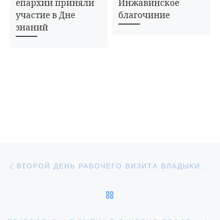
епархии приняли
Инжавинское
участие в Дне
благочиние
знаний
Навигация по записям
Предыдущая запись
ВТОРОЙ ДЕНЬ РАБОЧЕГО ВИЗИТА ВЛАДЫКИ ИГНАТИЯ В ИНЖАВИНСКОЕ БЛАГОЧИНИЕ
ОБРАТНО К СПИСКУ З
С