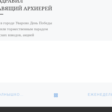
ЗДРАВИЛ
АВЯЩИЙ АРХИЕРЕЙ
 в городе Уварово День Победы
или торжественным парадом
ских взводов, акцией
мертный полк» и
одарственным молебном
ду Богу за дарование […]
ОБРАТНО К СПИСКУ З
«РАДОСТЬ ВСТРЕЧИ: ДЕТИ ДЕТСКОГО САДА «СОЛНЫШКО» ПРАЗДНУЮТ РОЖДЕСТВО»