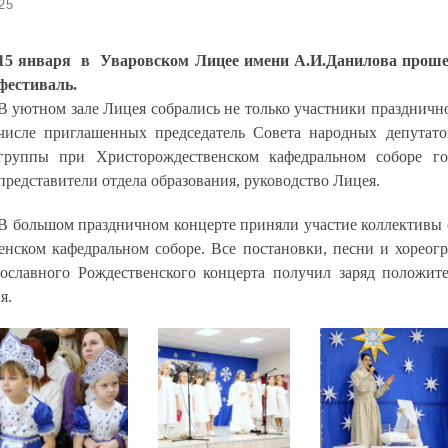
25
15 января
в
Уваровском
Лицее имени А.И.Данилова прош
фестиваль.
В уютном зале Лицея собрались не только участники празднично
числе приглашенных председатель Совета народных депутато
группы при Христорождественском кафедральном соборе го
представители отдела образования, руководство Лицея.
В большом праздничном концерте приняли участие коллективы 
енском кафедральном соборе. Все постановки, песни и хорео
ославного Рождественского концерта получил заряд положит
я.