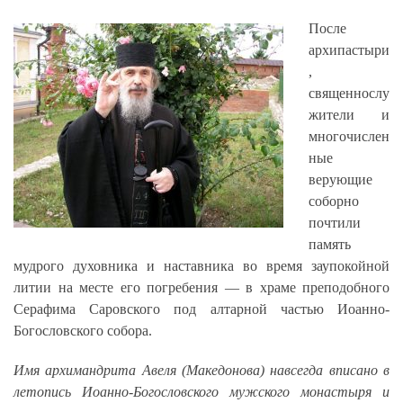
После
архипастыри
,
священнослу
жители и
многочислен
ные
верующие
соборно
почтили
память
мудрого духовника и наставника во время заупокойной
литии на месте его погребения — в храме преподобного
Серафима Саровского под алтарной частью Иоанно-
Богословского собора.
Имя архимандрита Авеля (Македонова) навсегда вписано в
летопись Иоанно-Богословского мужского монастыря
и