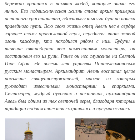
бережно хранится в памяти людей, которые знали его
лично. Его подвижническая жизнь стала ярким примером
истинного христианства, вдохновляя тысячи душ на поиски
праведного пути. Всю свою жизнь отец Авель нес в сердце
горящее пламя православной веры, передавая этот живой
огонь каждому, кто находился рядом с ним. Будучи в
течение пятнадцати лет наместником монастыря, он
восстановил его из руин. Ранее он нес служение на Святой
Горе Афон, где восемь лет управлял Пантелеимоновым
русским монастырем. Архимандрит Авель воспитал целое
поколение священнослужителей, многие из которых
руководят известными монастырями и епархиями.
Святогорец, мудрый духовник и наставник, архимандрит
Авель был одним из тех светочей веры, благодаря которым
традиции подвижничества сохранялись и преумножались.