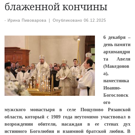
блаженной кончины
-
Ирина Пивоварова
|
Опубликовано
06.12.2025
6 декабря –
день памяти
архимандри
та Авеля
(Македонов
а),
наместника
Иоанно-
Богословск
ого
мужского монастыря в селе Пощупово Рязанской
области, который с 1989 года неутомимо участвовал в
возрождении обители, насаждая в ее стенах дух
истинного Боголюбия и взаимной братской любви. В