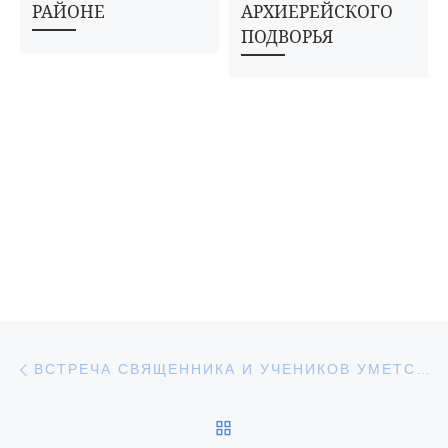
РАЙОНЕ
АРХИЕРЕЙСКОГО
ПОДВОРЬЯ
Навигация по записям
Предыдущая запись
ВСТРЕЧА СВЯЩЕННИКА И УЧЕНИКОВ УМЕТСКОЙ АГРОИНЖЕНЕРНОЙ ШКОЛЫ
ОБРАТНО К СПИСКУ З