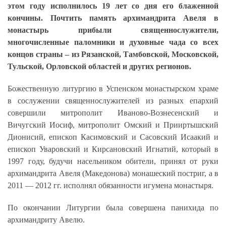
этом году исполнилось 19 лет со дня его блаженной
кончины. Почтить память архимандрита Авеля в
монастырь прибыли священнослужители,
многочисленные паломники и духовные чада со всех
концов страны – из Рязанской, Тамбовской, Московской,
Тульской, Орловской областей и других регионов.
Божественную литургию в Успенском монастырском храме
в сослужении священнослужителей из разных епархий
совершили митрополит Иваново-Вознесенский и
Вичугский Иосиф, митрополит Омский и Прииртышский
Дионисий, епископ Касимовский и Сасовский Исаакий и
епископ Уваровский и Кирсановский Игнатий, который в
1997 году, будучи насельником обители, принял от руки
архимандрита Авеля (Македонова) монашеский постриг, а в
2011 — 2012 гг. исполнял обязанности игумена монастыря.
По окончании Литургии была совершена панихида по
архимандриту Авелю.