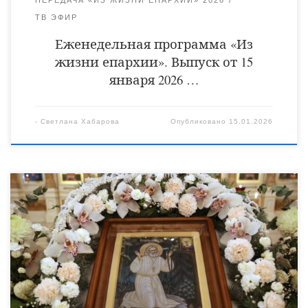
ПЕРЕДАЧА «ИЗ ЖИЗНИ ЕПАРХИИ» 2026
ТВ ЭФИР
Еженедельная программа «Из
жизни епархии». Выпуск от 15
января 2026 …
-
Светлана Хабарова
Опубликовано
15.01.2026
15 января Православная Церковь отмечает второе обретение
мощей преподобного Серафима Саровского, чудотворца. В
этот день в Христорождественском кафедральном соборе
города Уварово Божественную литургию совершил епископ
Уваровский и Кирсановский Игнатий. Его Преосвященству
сослужили клирики собора, священники: Виктор Кончаков,
Владимир Алейников, Владимир Васильев, Сергий