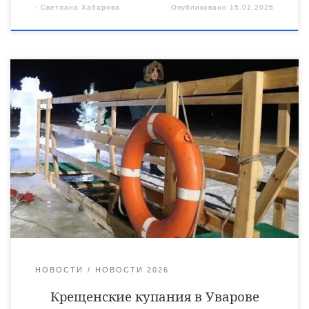
-
Светлана Хабарова
Опубликовано
15.01.2026
В один из главных православных праздников — Крещение
Господне, купель впервые будет организована на реке
Вороне в районе благоустраиваемой прибрежной зоны.
Желающие смогут совершить традиционное омовение в
ледяной проруби в официальном месте для купания — в
пойме реки Вороны с заездом с улицы Красина (р.Ворона
51.979794, 42.283566). Данный участок обследовали,
получили уже предварительное согласование […]
НОВОСТИ
НОВОСТИ 2026
Крещенские купания в Уварове