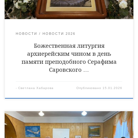
Растрёпин, Ярослав Кравченко, иеромонах Питирим (Сухов),
диаконы Сергий Демидов и Алексий Сайганов. […]
НОВОСТИ
НОВОСТИ 2026
Божественная литургия
архиерейским чином в день
памяти преподобного Серафима
Саровского …
-
Светлана Хабарова
Опубликовано
15.01.2026
14 января настоятель Космодамиановского храма города
Кирсанов священник Сергий Богданов встретился с
курсантами Кирсановского авиационно-технического