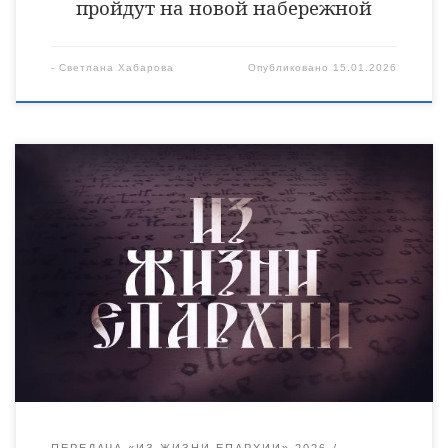
пройдут на новой набережной
-
Светлана Хабарова
Опубликовано
15.01.2026
В новом выпуске еженедельной епархиальной программы вы
увидите:
Божественная литургия архиерейским чином в
первый день попразднства Рождества Христова и Собора
Пресвятой Богородицы в Ржаксинском благочинии.
Великий праздник Обрезания Господня празднует
Православная Церковь 14 января.
Духовенство Уваровской
епархии продолжает дарить тепло души её бывшим и
настоящим сотрудникам.
И снова славят дети […]