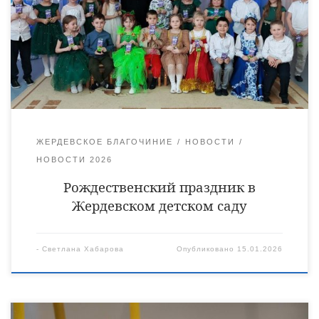
Иоанн Минаев. Дошкольники вместе с педагогами
подготовили праздничную программу, где пели, танцевали,
рассказывали стихи, славя родившегося Богомладенца. В
конце встречи, по традиции, отец Иоанн подарил детям
сладости.
ЖЕРДЕВСКОЕ БЛАГОЧИНИЕ
НОВОСТИ
НОВОСТИ 2026
Рождественский праздник в
Жердевском детском саду
-
Светлана Хабарова
Опубликовано
15.01.2026