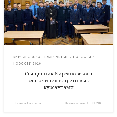
колледжа. Отец Сергий поговорил с ребятами на тему
праздника Обрезание Господня — (новый год по старому
стилю). Также батюшка рассказал молодым людям о
празднике Крещение Господне и традиции купаться в
проруби. В завершении беседы учащиеся колледжа получили
ответы на […]
КИРСАНОВСКОЕ БЛАГОЧИНИЕ
НОВОСТИ
НОВОСТИ 2026
Священник Кирсановского
благочиния встретился с
курсантами
-
Сергей Евсюткин
Опубликовано
15.01.2026