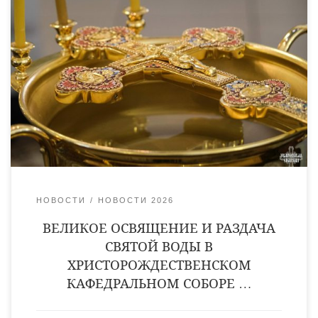
ВНИМАНИЕ! В ВОСКРЕСЕНИЕ /18 ЯНВАРЯ
(КРЕЩЕНСКИЙ СОЧЕЛЬНИК) ПО ОКОНЧАНИИ
БОЖЕСТВЕННОЙ ЛИТУРГИИ И ВЕЛИКОГО
ОСВЯЩЕНИЯ ВОДЫ СОСТОИТСЯ РАЗДАЧА СВЯТОЙ
ВОДЫ: С 11.30 до 16.00 ЧАСОВ, С 18.00 до 21.00 ЧАСОВ. В
ПОНЕДЕЛЬНИК /19 ЯНВАРЯ СВЯТОЕ БОГОЯВЛЕНИЕ
КРЕЩЕНИЕ ГОСПОДА БОГА И СПАСА НАШЕГО ИИСУСА
ХРИСТА, ПО ОКОНЧАНИИ БОЖЕСТВЕННОЙ ЛИТУРГИИ
И ВЕЛИКОГО ОСВЯЩЕНИЯ ВОДЫ СОСТОИТСЯ РАЗДАЧА
СВЯТОЙ […]
НОВОСТИ
НОВОСТИ 2026
ВЕЛИКОЕ ОСВЯЩЕНИЕ И РАЗДАЧА
СВЯТОЙ ВОДЫ В
ХРИСТОРОЖДЕСТВЕНСКОМ
КАФЕДРАЛЬНОМ СОБОРЕ …