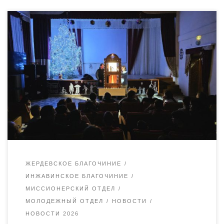
Сотрудники миссионерского и молодежного отделов
Уваровской епархии совместно с братиями возрождающегося
Спасо-Преображенского мужского монастыря поселка Демьян
Бедный Жердевского благочиния посетили ребят из ТОГБУ
«Центр семьи и помощи детям имени Г. В. Чичерина» села
Караул Инжавинского муниципального округа. Гости
показали ребятам вертепный театр, посвященный Рождеству
Христову. Вертепное действо — традиционное святочное
представление рассказывающее историю Праздника. […]
ЖЕРДЕВСКОЕ БЛАГОЧИНИЕ
ИНЖАВИНСКОЕ БЛАГОЧИНИЕ
МИССИОНЕРСКИЙ ОТДЕЛ
МОЛОДЕЖНЫЙ ОТДЕЛ
НОВОСТИ
НОВОСТИ 2026