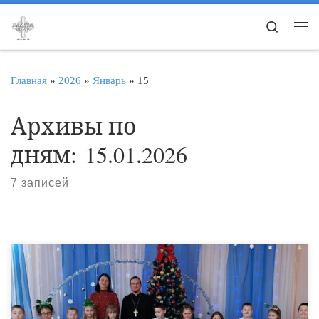
Перейти к содержимому
Search
Ме
Главная
»
2026
»
Январь
»
15
Архивы по
дням:
15.01.2026
7 записей
15 января в детском саду «Радуга» города Жердевки
состоялся Рождественский праздник. Гостем мероприятия
стал благочинный Жердевского благочиния священник