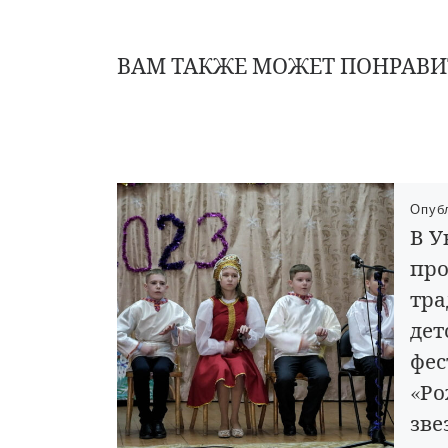
ВАМ ТАКЖЕ МОЖЕТ ПОНРАВИ
Опуб
В У
пр
тр
дет
фес
«Ро
зве