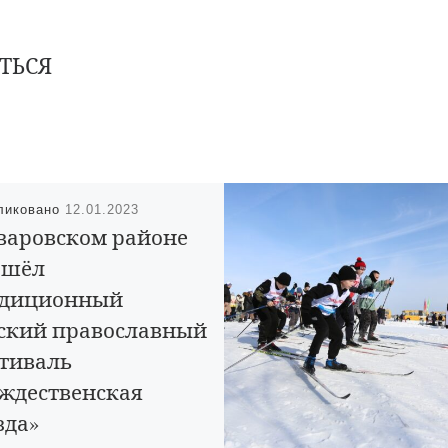
ТЬСЯ
ликовано
12.01.2023
варовском районе
ошёл
адиционный
ский православный
тиваль
ждественская
зда»