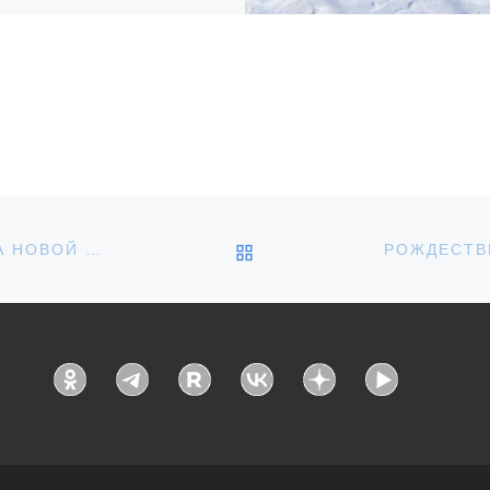
варя, в селе Вольная Вершина
вского района состоялся
ий православный фестиваль
ественская звезда», в котором
ли участие учащиеся
образовательных учреждений
а. […]
ОБРАТНО К СПИСКУ З
КРЕЩЕНСКИЕ КУПАНИЯ В УВАРОВЕ ПРОЙДУТ НА НОВОЙ НАБЕРЕЖНОЙ